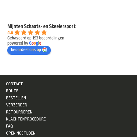
Mijnten Schaats- en Skeelersport
4.8
Gebaseerd op 193 beoordelingen
powered by
G
o
o
g
l
e
beoordeel ons op
CONTACT
ROUTE
BESTELLEN
VERZENDEN
RETOURNEREN
KLACHTENPROCEDURE
FAQ
OPENINGSTIJDEN