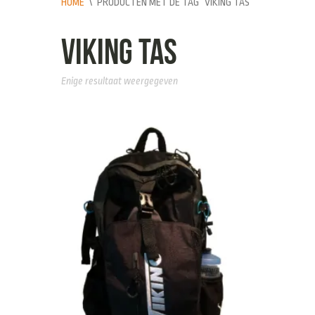
HOME
\
PRODUCTEN MET DE TAG “VIKING TAS”
Viking Tas
Enige resultaat weergegeven