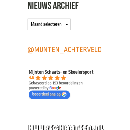
NIEUWS ARCHIEF
@MIJNTEN_ACHTERVELD
Mijnten Schaats- en Skeelersport
4.8
Gebaseerd op 193 beoordelingen
powered by
G
o
o
g
l
e
beoordeel ons op