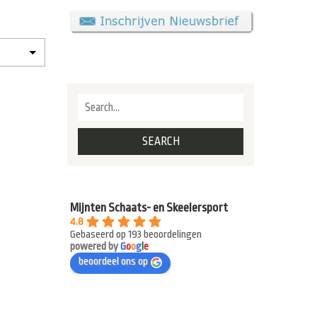
Mijnten Schaats- en Skeelersport
4.8
Gebaseerd op 193 beoordelingen
powered by
G
o
o
g
l
e
beoordeel ons op