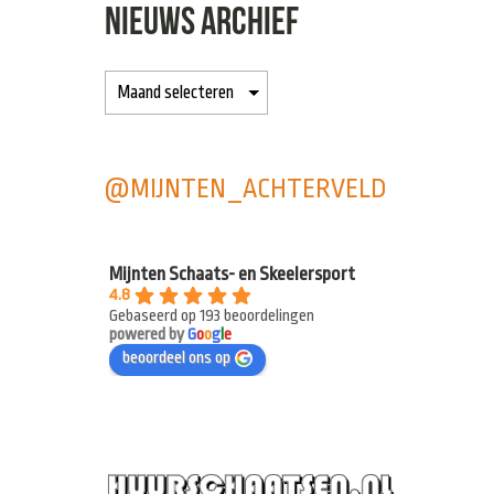
NIEUWS ARCHIEF
@MIJNTEN_ACHTERVELD
Mijnten Schaats- en Skeelersport
4.8
Gebaseerd op 193 beoordelingen
powered by
G
o
o
g
l
e
beoordeel ons op