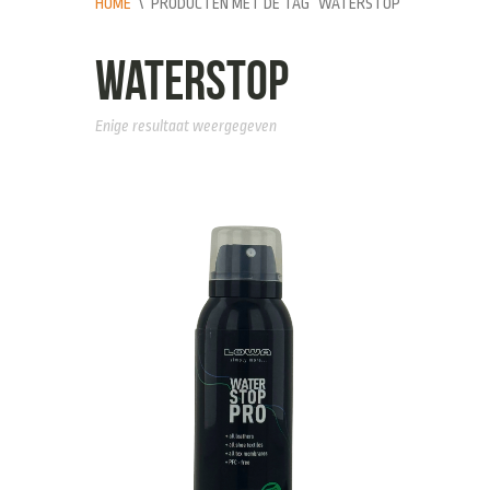
HOME
\
PRODUCTEN MET DE TAG “WATERSTOP”
waterstop
Enige resultaat weergegeven