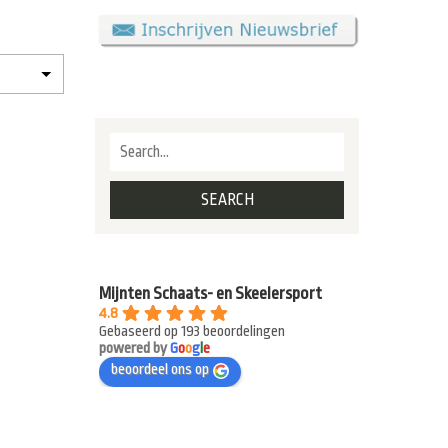
Mijnten Schaats- en Skeelersport
4.8
Gebaseerd op 193 beoordelingen
powered by
G
o
o
g
l
e
beoordeel ons op