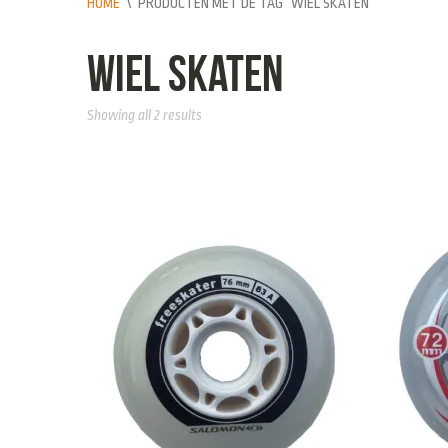
HOME
\
PRODUCTEN MET DE TAG “WIEL SKATEN”
wiel skaten
Showing all 2 results