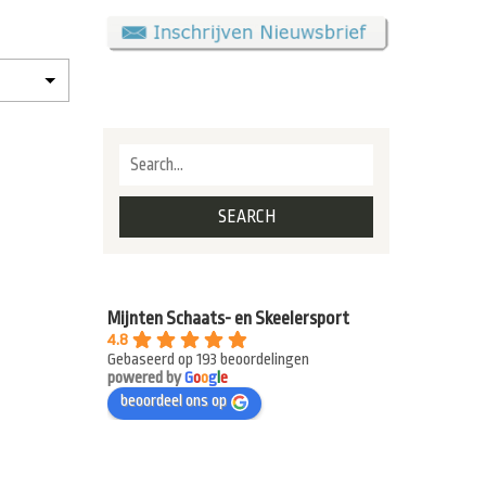
Mijnten Schaats- en Skeelersport
4.8
Gebaseerd op 193 beoordelingen
powered by
G
o
o
g
l
e
beoordeel ons op