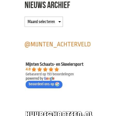
NIEUWS ARCHIEF
@MIJNTEN_ACHTERVELD
Mijnten Schaats- en Skeelersport
4.8
Gebaseerd op 193 beoordelingen
powered by
G
o
o
g
l
e
beoordeel ons op