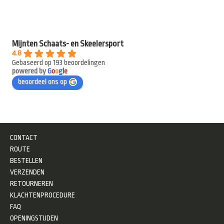
Mijnten Schaats- en Skeelersport
4.8
Gebaseerd op 193 beoordelingen
powered by
G
o
o
g
l
e
beoordeel ons op
CONTACT
ROUTE
BESTELLEN
VERZENDEN
RETOURNEREN
KLACHTENPROCEDURE
FAQ
OPENINGSTIJDEN