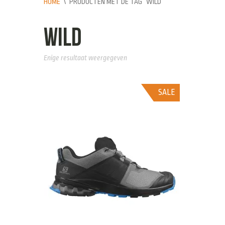
HOME
\
PRODUCTEN MET DE TAG “WILD”
wild
Enige resultaat weergegeven
SALE