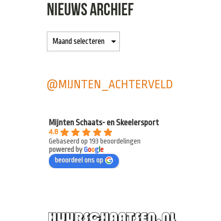
NIEUWS ARCHIEF
@MIJNTEN_ACHTERVELD
Mijnten Schaats- en Skeelersport
4.8
Gebaseerd op 193 beoordelingen
powered by
G
o
o
g
l
e
beoordeel ons op