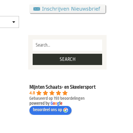
Mijnten Schaats- en Skeelersport
4.8
Gebaseerd op 193 beoordelingen
powered by
G
o
o
g
l
e
beoordeel ons op