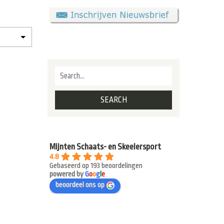
Mijnten Schaats- en Skeelersport
4.8
Gebaseerd op 193 beoordelingen
powered by
G
o
o
g
l
e
beoordeel ons op