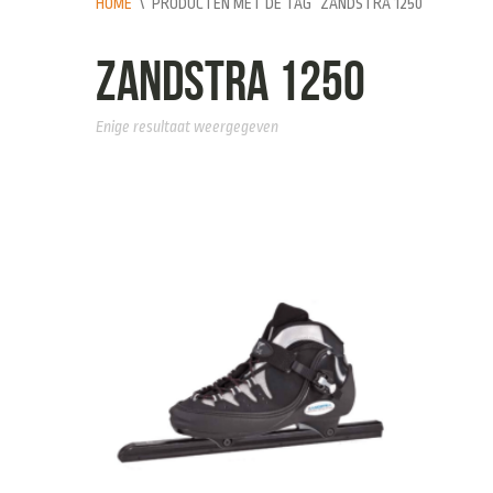
HOME
\
PRODUCTEN MET DE TAG “ZANDSTRA 1250”
Zandstra 1250
Enige resultaat weergegeven