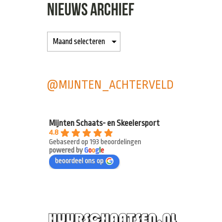
NIEUWS ARCHIEF
@MIJNTEN_ACHTERVELD
Mijnten Schaats- en Skeelersport
4.8
Gebaseerd op 193 beoordelingen
powered by
G
o
o
g
l
e
beoordeel ons op