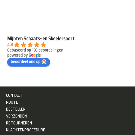
Mijnten Schaats- en Skeelersport
4.8
Gebaseerd op 193 beoordelingen
powered by
G
o
o
g
l
e
beoordeel ons op
CONTACT
ROUTE
BESTELLEN
VERZENDEN
RETOURNEREN
KLACHTENPROCEDURE