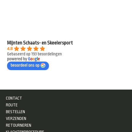
Mijnten Schaats- en Skeelersport
4.8
Gebaseerd op 193 beoordelingen
powered by
G
o
o
g
l
e
beoordeel ons op
CONTACT
ROUTE
BESTELLEN
VERZENDEN
RETOURNEREN