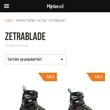
Mijnten.nl
HOME
\
PRODUCTEN MET DE TAG “ZETRABLADE”
Zetrablade
Showing all 4 results
SALE
SALE