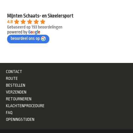
Mijnten Schaats- en Skeelersport
4.8
Gebaseerd op 193 beoordelingen
powered by
G
o
o
g
l
e
beoordeel ons op
CONTACT
ROUTE
BESTELLEN
VERZENDEN
RETOURNEREN
KLACHTENPROCEDURE
FAQ
OPENINGSTIJDEN