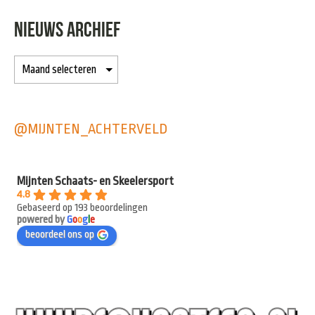
NIEUWS ARCHIEF
@MIJNTEN_ACHTERVELD
Mijnten Schaats- en Skeelersport
4.8
Gebaseerd op 193 beoordelingen
powered by
G
o
o
g
l
e
beoordeel ons op