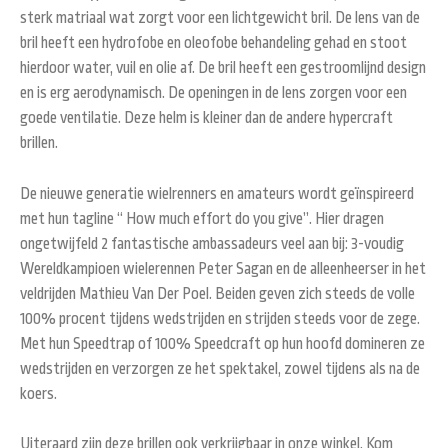
sterk matriaal wat zorgt voor een lichtgewicht bril. De lens van de
bril heeft een hydrofobe en oleofobe behandeling gehad en stoot
hierdoor water, vuil en olie af. De bril heeft een gestroomlijnd design
en is erg aerodynamisch. De openingen in de lens zorgen voor een
goede ventilatie. Deze helm is kleiner dan de andere hypercraft
brillen.
De nieuwe generatie wielrenners en amateurs wordt geïnspireerd
met hun tagline “ How much effort do you give”. Hier dragen
ongetwijfeld 2 fantastische ambassadeurs veel aan bij: 3-voudig
Wereldkampioen wielerennen Peter Sagan en de alleenheerser in het
veldrijden Mathieu Van Der Poel. Beiden geven zich steeds de volle
100% procent tijdens wedstrijden en strijden steeds voor de zege.
Met hun Speedtrap of 100% Speedcraft op hun hoofd domineren ze
wedstrijden en verzorgen ze het spektakel, zowel tijdens als na de
koers.
Uiteraard zijn deze brillen ook verkrijgbaar in onze winkel. Kom