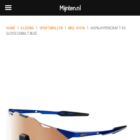
Mijnten.nl
HOME
\
KLEDING
\
SPORTBRILLEN
\
BRIL-100%
\
100% HYPERCRAFT XS
GLOSS COBALT BLUE