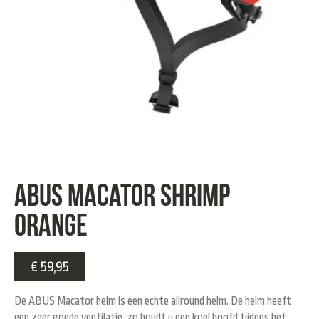
ABUS Macator shrimp
orange
€
59,95
De ABUS Macator helm is een echte allround helm. De helm heeft
een zeer goede ventilatie, zo houdt u een koel hoofd tijdens het