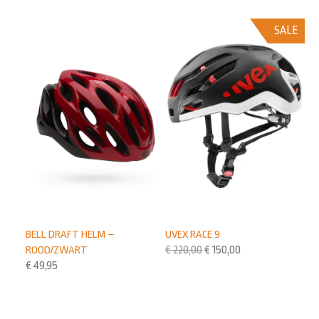
SALE
UVEX RACE 9
BELL DRAFT HELM –
€
220,00
€
150,00
ROOD/ZWART
€
49,95