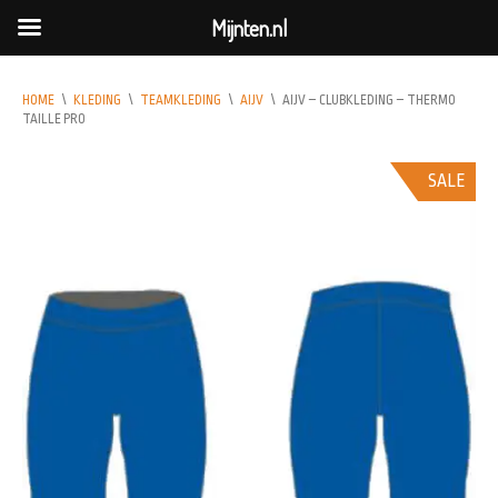
Mijnten.nl
HOME
\
KLEDING
\
TEAMKLEDING
\
AIJV
\
AIJV – CLUBKLEDING – THERMO
TAILLE PRO
SALE