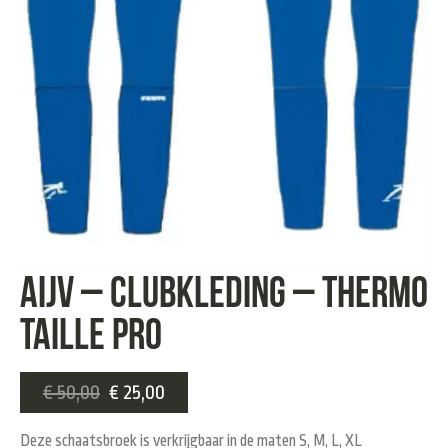
AIJV – clubkleding – Thermo
taille pro
€
50,00
€
25,00
Deze schaatsbroek is verkrijgbaar in de maten S, M, L, XL