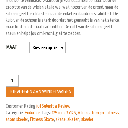
is de korte wielbasis, waardoor je wendbaarheid behoud. Door de
grootte van de wielen sta je wel wat hoger van de grond, maar de
schoen geeft extra steun aan de enkel en daardoor stabiliteit. De
kuip van de schoen is sterk doordat het gemaakt is van het sterke,
maar lichte materiaal: carbonfiber. De cuff van de schoen geeft
steun en helpt jou om krachtig af te zetten.
MAAT
TOEVOEGEN AAN WINKELWAGEN
Customer Rating
(0)
Submit a Review
Categorie:
Endurace
Tags:
125 mm
,
3x125
,
Atom
,
atom pro fitness
,
atom skeeler
,
Fitness Skate
,
skate
,
skaten
,
skeeler