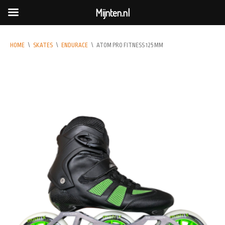
Mijnten.nl
HOME
\
SKATES
\
ENDURACE
\
ATOM PRO FITNESS 125 MM