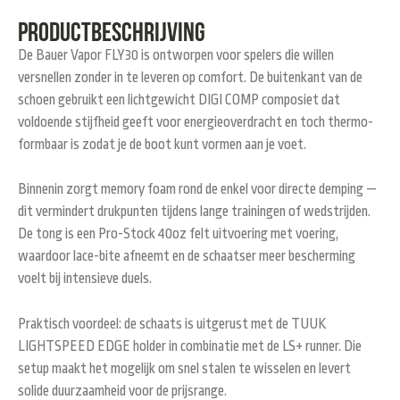
Productbeschrijving
De
Bauer Vapor FLY30
is ontworpen voor spelers die willen
versnellen zonder in te leveren op comfort. De buitenkant van de
schoen gebruikt een lichtgewicht
DIGI COMP
composiet dat
voldoende stijfheid geeft voor energieoverdracht en toch thermo-
formbaar is zodat je de boot kunt vormen aan je voet.
Binnenin zorgt
memory foam
rond de enkel voor directe demping —
dit vermindert drukpunten tijdens lange trainingen of wedstrijden.
De tong is een
Pro-Stock 40oz felt
uitvoering met voering,
waardoor lace-bite afneemt en de schaatser meer bescherming
voelt bij intensieve duels.
Praktisch voordeel: de schaats is uitgerust met de
TUUK
LIGHTSPEED EDGE
holder in combinatie met de
LS+
runner. Die
setup maakt het mogelijk om snel stalen te wisselen en levert
solide duurzaamheid voor de prijsrange.