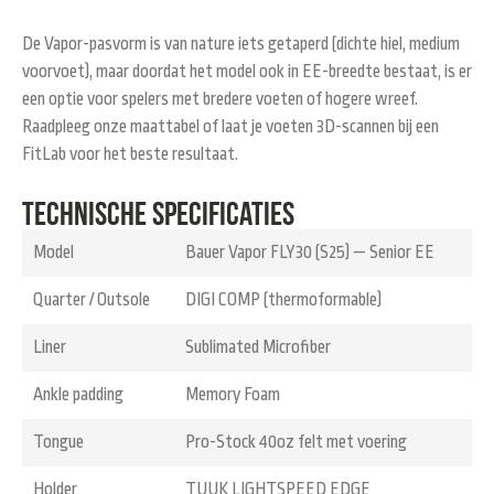
De Vapor-pasvorm is van nature iets getaperd (dichte hiel, medium
voorvoet), maar doordat het model ook in
EE-breedte
bestaat, is er
een optie voor spelers met bredere voeten of hogere wreef.
Raadpleeg onze maattabel of laat je voeten 3D-scannen bij een
FitLab voor het beste resultaat.
Technische specificaties
Model
Bauer Vapor FLY30 (S25) — Senior EE
Quarter / Outsole
DIGI COMP (thermoformable)
Liner
Sublimated Microfiber
Ankle padding
Memory Foam
Tongue
Pro-Stock 40oz felt met voering
Holder
TUUK LIGHTSPEED EDGE