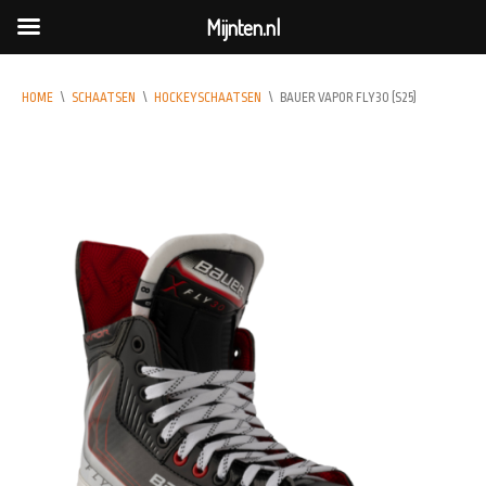
Mijnten.nl
HOME
\
SCHAATSEN
\
HOCKEYSCHAATSEN
\
BAUER VAPOR FLY30 (S25)