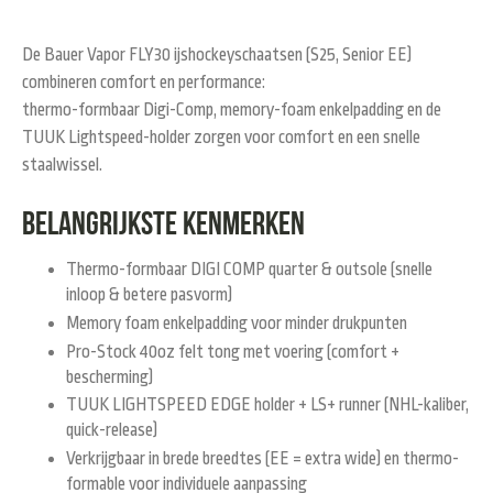
De
Bauer Vapor FLY30 ijshockeyschaatsen
(S25, Senior EE)
combineren comfort en performance:
thermo-formbaar Digi-Comp, memory-foam enkelpadding en de
TUUK Lightspeed-holder zorgen voor comfort en een snelle
staalwissel.
Belangrijkste kenmerken
Thermo-formbaar DIGI COMP quarter & outsole (snelle
inloop & betere pasvorm)
Memory foam enkelpadding voor minder drukpunten
Pro-Stock 40oz felt tong met voering (comfort +
bescherming)
TUUK LIGHTSPEED EDGE holder + LS+ runner (NHL-kaliber,
quick-release)
Verkrijgbaar in brede breedtes (EE = extra wide) en thermo-
formable voor individuele aanpassing