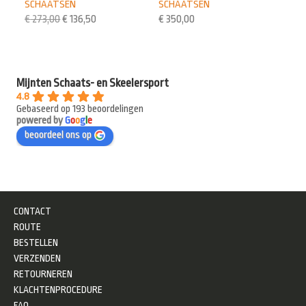
SCHAATSEN
SCHAATSEN
€
273,00
€
136,50
€
350,00
Mijnten Schaats- en Skeelersport
4.8
Gebaseerd op 193 beoordelingen
powered by
G
o
o
g
l
e
beoordeel ons op
CONTACT
ROUTE
BESTELLEN
VERZENDEN
RETOURNEREN
KLACHTENPROCEDURE
FAQ