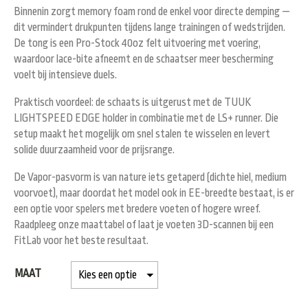
Binnenin zorgt
memory foam
rond de enkel voor directe demping —
dit vermindert drukpunten tijdens lange trainingen of wedstrijden.
De tong is een
Pro-Stock 40oz felt
uitvoering met voering,
waardoor lace-bite afneemt en de schaatser meer bescherming
voelt bij intensieve duels.
Praktisch voordeel: de schaats is uitgerust met de
TUUK
LIGHTSPEED EDGE
holder in combinatie met de
LS+
runner. Die
setup maakt het mogelijk om snel stalen te wisselen en levert
solide duurzaamheid voor de prijsrange.
De Vapor-pasvorm is van nature iets getaperd (dichte hiel, medium
voorvoet), maar doordat het model ook in
EE-breedte
bestaat, is er
een optie voor spelers met bredere voeten of hogere wreef.
Raadpleeg onze maattabel of laat je voeten 3D-scannen bij een
FitLab voor het beste resultaat.
MAAT