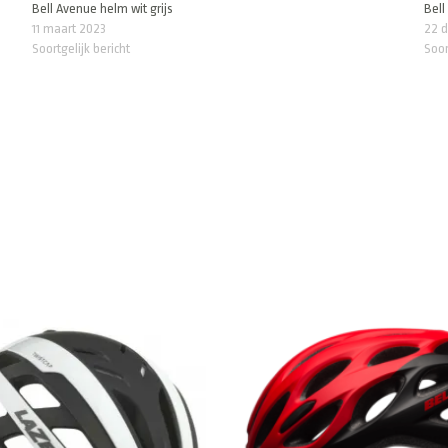
Bell Avenue helm wit grijs
Bell
11 maart 2023
22 
Soortgelijk bericht
Soor