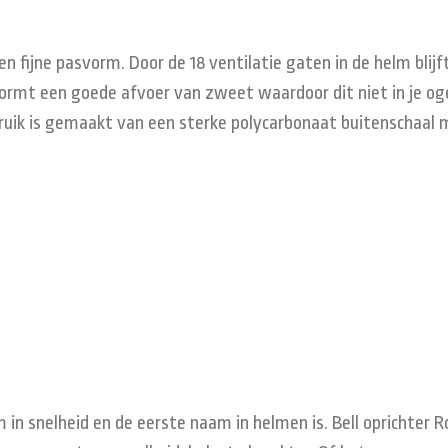
 fijne pasvorm. Door de 18 ventilatie gaten in de helm blijft
vormt een goede afvoer van zweet waardoor dit niet in je o
ebruik is gemaakt van een sterke polycarbonaat buitenschaal
m
in snelheid en
de eerste naam
in
helmen is.
Bell
oprichter
R