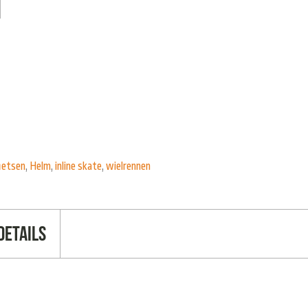
ietsen
,
Helm
,
inline skate
,
wielrennen
Details