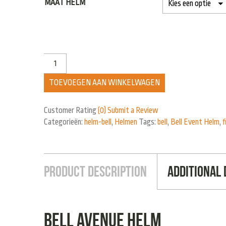
MAAT HELM
TOEVOEGEN AAN WINKELWAGEN
Customer Rating
(0)
Submit a Review
Categorieën:
helm-bell
,
Helmen
Tags:
bell
,
Bell Event Helm
,
f
Product Description
Additional 
Bell Avenue helm