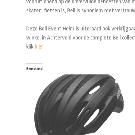
vooruitlopend op de
onvervulde
behoeften van 
skaten,
fietsen is,
Bell
is synoniem met
vertrou
Deze Bell Event Helm is uiteraard ook verkrijgba
winkel in Achterveld voor de complete Bell colle
klik
hier
Gerelateerd