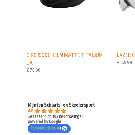
GIRO ISODE HELM MATTE TITANIUM
LAZER 
€
159,99
UA
€
70,00
Mijnten Schaats- en Skeelersport
4.8
Gebaseerd op 193 beoordelingen
powered by
G
o
o
g
l
e
beoordeel ons op