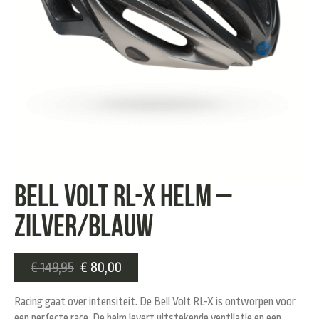
Bell Volt RL-X Helm –
Zilver/Blauw
€
149,95
€
80,00
Racing gaat over intensiteit. De Bell Volt RL-X is ontworpen voor
een perfecte race. De helm levert uitstekende ventilatie en een