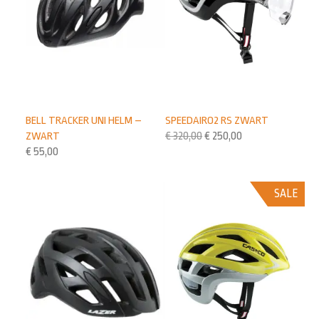
BELL TRACKER UNI HELM –
SPEEDAIRO2 RS ZWART
ZWART
€
320,00
€
250,00
€
55,00
SALE