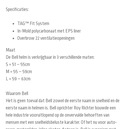
Specificaties:
TAG™ Fit System
In-Mold polycarbonaat met EPS liner
Overbrow 22 ventilatieopeningen
Maat
De Bell helm is verkrijgbaar in 3 verschillende maten:
S = 51 – 55cm
M = 55 – 59cm
L = 59 – 63cm
Waarom Bell
Het is
geen toeval dat
Bell
zowel
de eerste naam
in snelheid en
de
eerste naam
in
helmen is.
Bell
oprichter
Roy
Richter
bouwde een
hele industrie
vooruitlopend op de
onvervulde
behoeften van
mensen met
een snelheids
beluste
karakter.
Of het nu voor
auto-