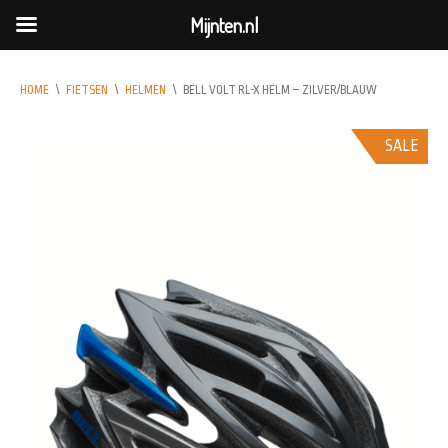
Mijnten.nl
HOME
\
FIETSEN
\
HELMEN
\
BELL VOLT RL-X HELM – ZILVER/BLAUW
SALE