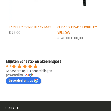
CUDA2 STRADA MOBILITY
LAZER LZ TONIC BLACK MAT
YELLOW
€
75,00
€
140,00
€
110,00
Mijnten Schaats- en Skeelersport
4.8
Gebaseerd op 193 beoordelingen
powered by
G
o
o
g
l
e
beoordeel ons op
CONTACT