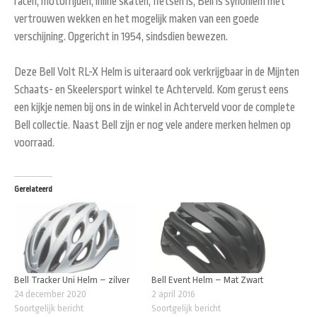
racen,
motorrijden, inline skaten,
fietsen is,
Bell
is synoniem met
vertrouwen wekken
en het mogelijk maken van
een goede
verschijning
.
Opgericht
in
1954
, sindsdien bewezen.
Deze Bell Volt RL-X Helm is uiteraard ook verkrijgbaar in de Mijnten
Schaats- en Skeelersport winkel te Achterveld. Kom gerust eens
een kijkje nemen bij ons in de winkel in Achterveld voor de complete
Bell collectie. Naast Bell zijn er nog vele andere merken helmen op
voorraad.
Gerelateerd
Bell Tracker Uni Helm – zilver
Bell Event Helm – Mat Zwart
24 december 2020
2 april 2016
Soortgelijk bericht
Soortgelijk bericht