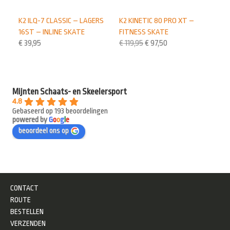
K2 ILQ-7 CLASSIC – LAGERS
K2 KINETIC 80 PRO XT –
16ST – INLINE SKATE
FITNESS SKATE
€
39,95
€
119,95
€
97,50
Mijnten Schaats- en Skeelersport
4.8
Gebaseerd op 193 beoordelingen
powered by
G
o
o
g
l
e
beoordeel ons op
CONTACT
ROUTE
BESTELLEN
VERZENDEN