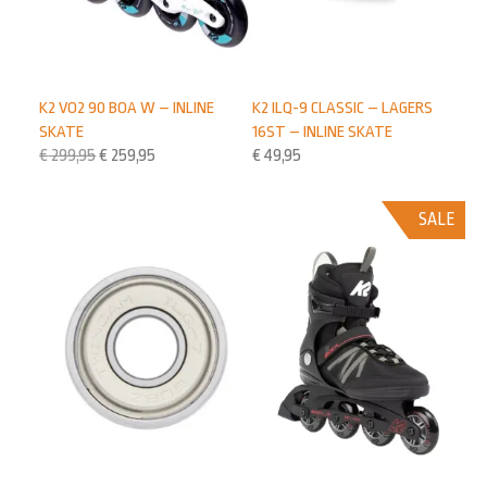
K2 VO2 90 BOA W – INLINE
K2 ILQ-9 CLASSIC – LAGERS
SKATE
16ST – INLINE SKATE
€
299,95
€
259,95
€
49,95
SALE