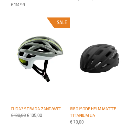
€
114,99
SALE
CUDA2 STRADA ZAND/WIT
GIRO ISODE HELM MATTE
€
130,00
€
105,00
TITANIUM UA
€
70,00