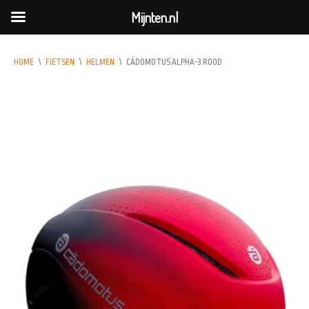
Mijnten.nl
HOME
\
FIETSEN
\
HELMEN
\
CÁDOMOTUS ALPHA-3 ROOD