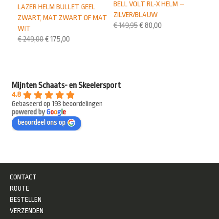
BELL VOLT RL-X HELM –
LAZER HELM BULLET GEEL
ZILVER/BLAUW
ZWART, MAT ZWART OF MAT
€
149,95
€
80,00
WIT
€
249,00
€
175,00
Mijnten Schaats- en Skeelersport
4.8
Gebaseerd op 193 beoordelingen
powered by
G
o
o
g
l
e
beoordeel ons op
CONTACT
ROUTE
BESTELLEN
VERZENDEN