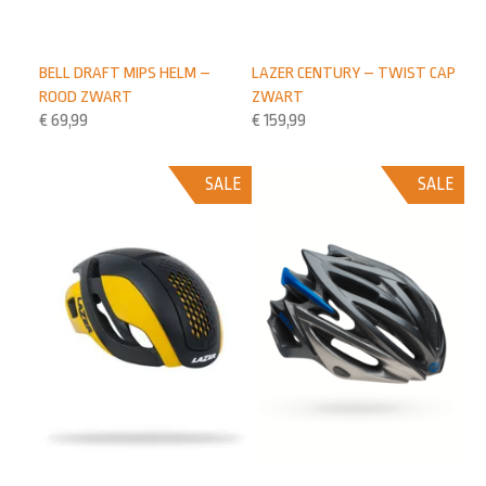
LAZER CENTURY – TWIST CAP
BELL DRAFT MIPS HELM –
ZWART
ROOD ZWART
€
159,99
€
69,99
SALE
SALE