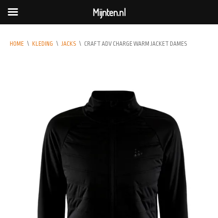
Mijnten.nl
HOME
\
KLEDING
\
JACKS
\
CRAFT ADV CHARGE WARM JACKET DAMES