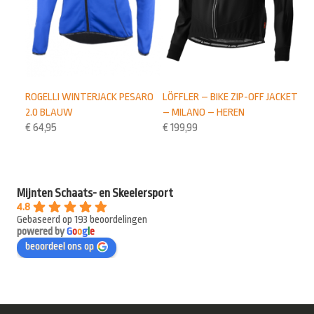
ROGELLI WINTERJACK PESARO
LÖFFLER – BIKE ZIP-OFF JACKET
2.0 BLAUW
– MILANO – HEREN
€
64,95
€
199,99
Mijnten Schaats- en Skeelersport
4.8
Gebaseerd op 193 beoordelingen
powered by
G
o
o
g
l
e
beoordeel ons op