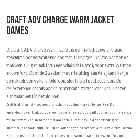
Craft ADV charge warm jacket
dames
Dit craft ADV charge warm jacket is een fijn lichtgewicht jasje
geschikt voor verschillende soorten trainingen. De voorkant en de
mouwen zijn gemaakt van een winddichte stof, voor extra warmte
en comfort. Door de 2 zakken met ritsluiting aan de zijkant kan je
gemakkelijk en veilig je telefoon, sleutels of geld opbergen. De
reflecterende details aan de achterkant zorgen voor dat jij beter
zichtbaar bent in het donker.
Craft is al jaren het meest populaire thermokleding merk onder sporters. De
onderkleding van Craft zorgt ervoor dat je lichaam droog blijft door een optimale afvoer
van het zweet. Voor de hete zomermaanden is Craft Stay Cool onderkleding een
uitkomst: je lichaam blijft koel! Bij de koude dagen is Craft Active en Craft Active Extreme
een uitkomst: je lichaam blijft op temperatuur (warm, maar niet te warm). En voor de