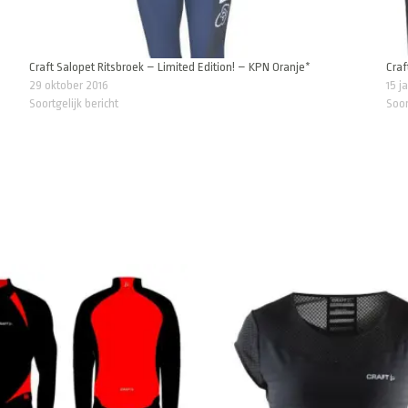
Craft Salopet Ritsbroek – Limited Edition! – KPN Oranje*
Craf
29 oktober 2016
15 j
Soortgelijk bericht
Soor