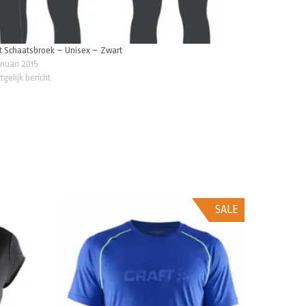
t Schaatsbroek – Unisex – Zwart
anuari 2015
tgelijk bericht
SALE