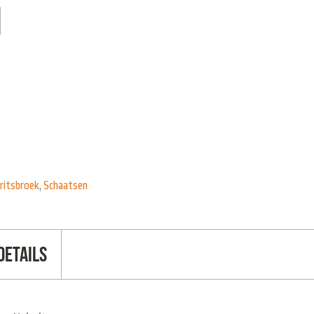
ritsbroek
,
Schaatsen
Details