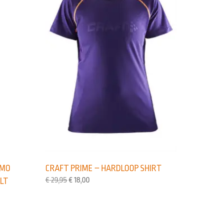
RMO
CRAFT PRIME – HARDLOOP SHIRT
€
29,95
€
18,00
ALT