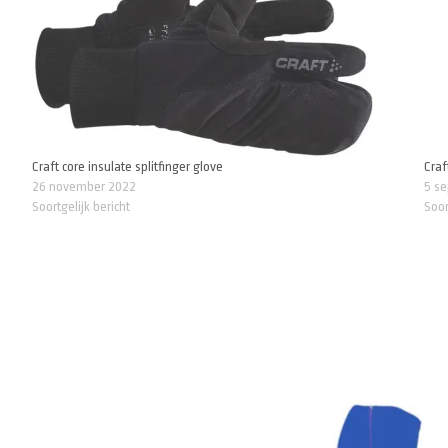
Craft core insulate splitfinger glove
Craf
26 november 2022
5 s
Soortgelijk bericht
Soor