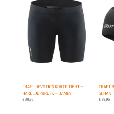
CRAFT DEVOTION KORTE TIGHT –
CRAFT B
HARDLOOPBROEK – DAMES
SCHAAT
€
39,95
€
29,95