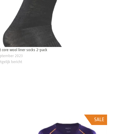
t core wool liner socks 2-pack
eptember 2023
tgelijk bericht
SALE