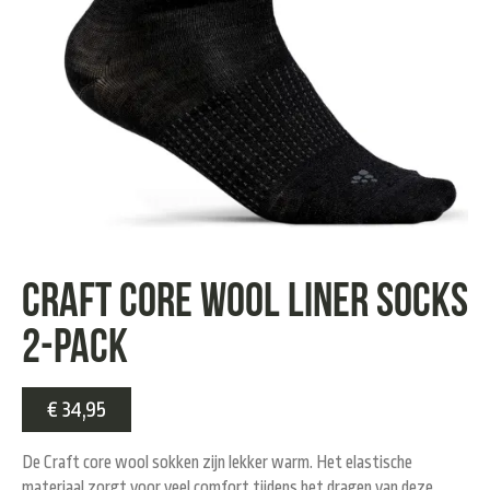
Craft core wool liner socks
2-pack
€
34,95
De Craft core wool sokken zijn lekker warm. Het elastische
materiaal zorgt voor veel comfort tijdens het dragen van deze