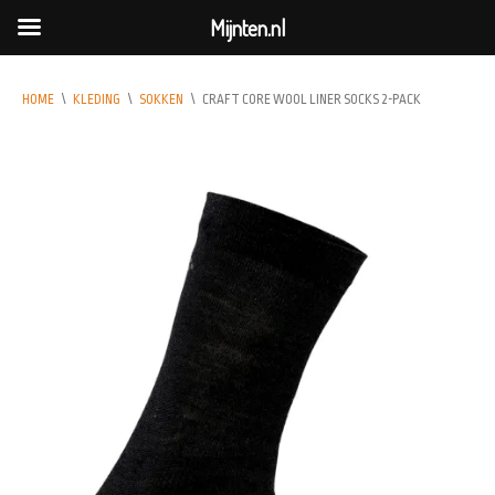
Mijnten.nl
HOME
\
KLEDING
\
SOKKEN
\
CRAFT CORE WOOL LINER SOCKS 2-PACK