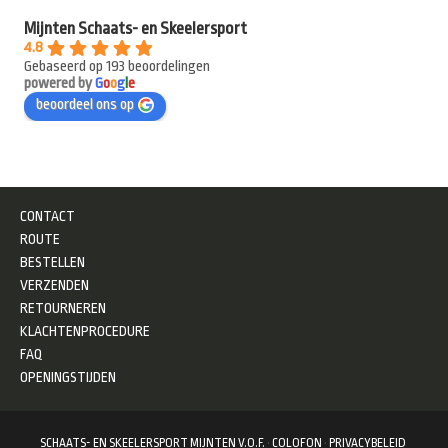
Mijnten Schaats- en Skeelersport
4.8
Gebaseerd op 193 beoordelingen
powered by
G
o
o
g
l
e
beoordeel ons op
CONTACT
ROUTE
BESTELLEN
VERZENDEN
RETOURNEREN
KLACHTENPROCEDURE
FAQ
OPENINGSTIJDEN
SCHAATS- EN SKEELERSPORT MIJNTEN V.O.F.
·
COLOFON
·
PRIVACYBELEID