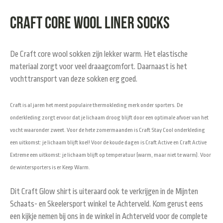
Craft core wool liner socks
De Craft core wool sokken zijn lekker warm. Het elastische
materiaal zorgt voor veel draaagcomfort. Daarnaast is het
vochttransport van deze sokken erg goed.
Craft is al jaren het meest populaire thermokleding merk onder sporters. De
onderkleding zorgt ervoor dat je lichaam droog blijft door een optimale afvoer van het
vocht waaronder zweet. Voor de hete zomermaanden is Craft Stay Cool onderkleding
een uitkomst: je lichaam blijft koel! Voor de koude dagen is Craft Active en Craft Active
Extreme een uitkomst: je lichaam blijft op temperatuur (warm, maar niet te warm). Voor
de wintersporters is er Keep Warm.
Dit Craft Glow shirt is uiteraard ook te verkrijgen in de Mijnten
Schaats- en Skeelersport winkel te Achterveld. Kom gerust eens
een kijkje nemen bij ons in de winkel in Achterveld voor de complete