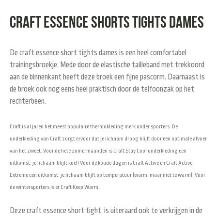
Craft essence shorts tights dames
De craft essence short tights dames is een heel comfortabel
trainingsbroekje. Mede door de elastische tailleband met trekkoord
aan de binnenkant heeft deze broek een fijne pascorm. Daarnaast is
de broek ook nog eens heel praktisch door de telfoonzak op het
rechterbeen.
Craft is al jaren het meest populaire thermokleding merk onder sporters. De
onderkleding van Craft zorgt ervoor dat je lichaam droog blijft door een optimale afvoer
van het zweet. Voor de hete zomermaanden is Craft Stay Cool onderkleding een
uitkomst: je lichaam blijft koel! Voor de koude dagen is Craft Active en Craft Active
Extreme een uitkomst: je lichaam blijft op temperatuur (warm, maar niet te warm). Voor
de wintersporters is er Craft Keep Warm.
Deze craft essence short tight is uiteraard ook te verkrijgen in de