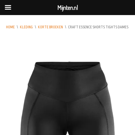
Mijnten.nl
HOME
\
KLEDING
\
KORTE BROEKEN
\
CRAFT ESSENCE SHORTS TIGHTS DAMES