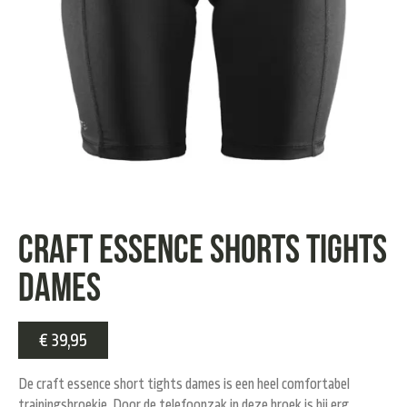
Craft essence shorts tights
dames
€
39,95
De craft essence short tights dames is een heel comfortabel
trainingsbroekje. Door de telefoonzak in deze broek is hij erg