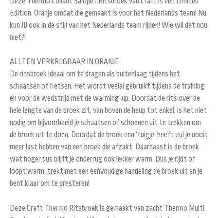
Deze Thermo Collant Salopet Ritsbroek van Craft is een Limited
Edition. Oranje omdat die gemaakt is voor het Nederlands team! Nu
kun JIJ ook in de stijl van het Nederlands team rijden! Wie wil dat nou
niet?!
ALLEEN VERKRIJGBAAR IN ORANJE
De ritsbroek ideaal om te dragen als buitenlaag tijdens het
schaatsen of fietsen. Het wordt veelal gebruikt tijdens de training
en voor de wedstrijd met de warming-up. Doordat de rits over de
hele lengte van de broek zit, van boven de heup tot enkel, is het niet
nodig om bijvoorbeeld je schaatsen of schoenen uit te trekken om
de broek uit te doen. Doordat de broek een ’tuigje’ heeft zul je nooit
meer last hebben van een broek die afzakt. Daarnaast is de broek
wat hoger dus blijft je onderrug ook lekker warm. Dus je rijdt of
loopt warm, trekt met een eenvoudige handeling de broek uit en je
bent klaar om te presteren!
Deze Craft Thermo Ritsbroek is gemaakt van zacht Thermo Multi