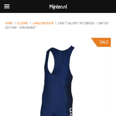
Mijnten.nl
HOME
\
KLEDING
\
LANGE BROEKEN
\
CRAFT SALOPET RITSBROEK – LIMITED
EDITION! – KPN ORANJE*
SALE