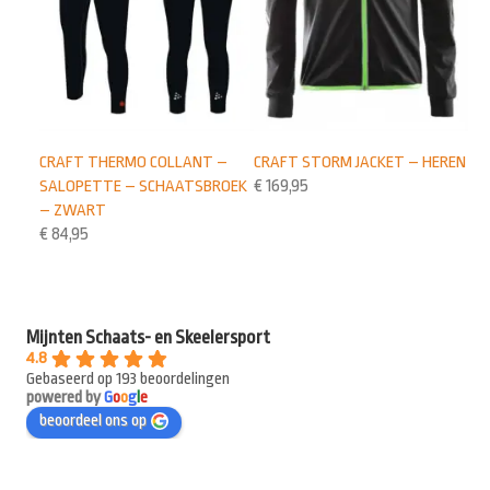
CRAFT THERMO COLLANT –
CRAFT STORM JACKET – HEREN
SALOPETTE – SCHAATSBROEK
€
169,95
– ZWART
€
84,95
Mijnten Schaats- en Skeelersport
4.8
Gebaseerd op 193 beoordelingen
powered by
G
o
o
g
l
e
beoordeel ons op