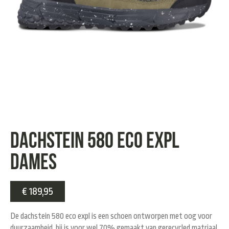
Dachstein 580 eco expl
dames
€
189,95
De dachstein 580 eco expl is een schoen ontworpen met oog voor
duurzaamheid, hij is voor wel 70% gemaakt van gerecycled matriaal.