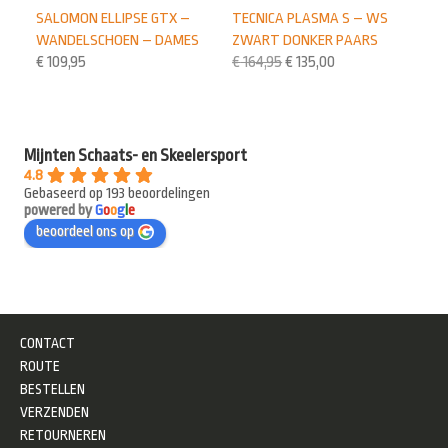
TECNICA PLASMA S – WS
SALOMON ELLIPSE GTX –
ZWART DONKER PAARS
WANDELSCHOEN – DAMES
€
164,95
€
135,00
€
109,95
Mijnten Schaats- en Skeelersport
4.8
Gebaseerd op 193 beoordelingen
powered by
G
o
o
g
l
e
beoordeel ons op
CONTACT
ROUTE
BESTELLEN
VERZENDEN
RETOURNEREN