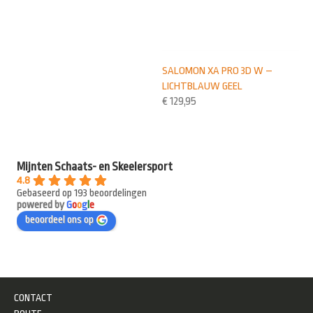
SALOMON XA PRO 3D W –
LICHTBLAUW GEEL
€
129,95
Mijnten Schaats- en Skeelersport
4.8
Gebaseerd op 193 beoordelingen
powered by
G
o
o
g
l
e
beoordeel ons op
CONTACT