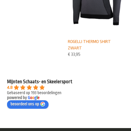
ROGELLI THERMO SHIRT
ZWART
€
33,95
Mijnten Schaats- en Skeelersport
4.8
Gebaseerd op 193 beoordelingen
powered by
G
o
o
g
l
e
beoordeel ons op