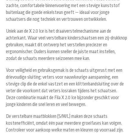
zachte, comfortabele binnenvoering met een stevige kunststof
buitenlaag die goede enkelsteun geeft — ideaal voor jonge
schaatsers die nog techniek en vertrouwen ontwikkelen.
Uniek aan de X 2.0 Ice is het
draaiverstelmechanisme aan de
achterkant
. Waar veel verstelbare kinderschaatsen een zij-drukknop
gebruiken, maakt dit ontwerp het verstellen preciezer en
ergonomischer. Ouders kunnen sneller de juiste maat instellen,
zodat de schaats meerdere seizoenen mee kan.
Voor veiligheid en gebruiksgemak is de schaats uitgerust met een
drievoudige sluiting
: veters voor nauwkeurige aanspanning, een
stevige clip die de enkel vastzet en een klittenbandsluiting over de
veter die voorkomt dat veters losraken tijdens het schaatsen.
Deze combinatie maakt de Fila X 2.0 Ice bijzonder geschikt voor
jonge kinderen die snel leren en veel bewegen.
De verstelbare maatblokken (S/M/L) maken deze schaats
kostenefficiënt, omdat één paar meerdere groeifases kan volgen.
Controleer voor aankoop welke maten en kleuren op voorraad zijn.