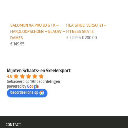
FILA GHIBLI VERSO ’21 –
SALOMON XA PRO 3D GTX –
FITNESS SKATE
HARDLOOPSCHOEN – BLAUW –
€
229,95
€
200,00
DAMES
€
149,95
Mijnten Schaats- en Skeelersport
4.8
Gebaseerd op 193 beoordelingen
powered by
G
o
o
g
l
e
beoordeel ons op
CONTACT