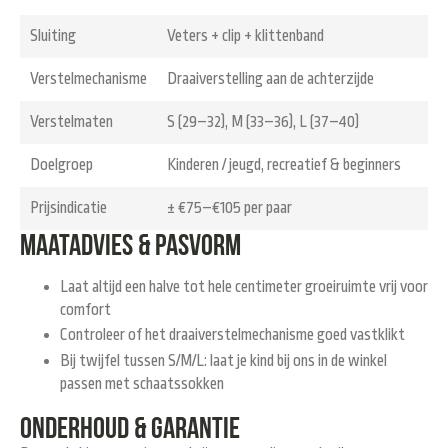
Sluiting
Veters + clip + klittenband
Verstelmechanisme
Draaiverstelling aan de achterzijde
Verstelmaten
S (29–32), M (33–36), L (37–40)
Doelgroep
Kinderen / jeugd, recreatief & beginners
Prijsindicatie
± €75–€105 per paar
Maatadvies & pasvorm
Laat altijd een halve tot hele centimeter groeiruimte vrij voor
comfort
Controleer of het draaiverstelmechanisme goed vastklikt
Bij twijfel tussen S/M/L: laat je kind bij ons in de winkel
passen met schaatssokken
Onderhoud & garantie