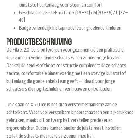
kunststof buitenlaag voor steun en comfort
Beschikbare verstel-maten: S (29–32) / M (33–36) / L (37–
40)
Budgetvriendelijk instapmodel voor groeiende kinderen
Productbeschrijving
De
Fila X 2.0 Ice
is ontworpen voor gezinnen die een praktische,
duurzame en veilige kinderschaats willen zonder hoge kosten.
Dankzij de semi-softboot constructie combineert deze schaats
zachte, comfortabele binnenvoering met een stevige kunststof
buitenlaag die goede enkelsteun geeft — ideaal voor jonge
schaatsers die nog techniek en vertrouwen ontwikkelen.
Uniek aan de X 2.0 Ice is het
draaiverstelmechanisme aan de
achterkant
. Waar veel verstelbare kinderschaatsen een zij-drukknop
gebruiken, maakt dit ontwerp het verstellen preciezer en
ergonomischer. Ouders kunnen sneller de juiste maat instellen,
zodat de schaats meerdere seizoenen mee kan.