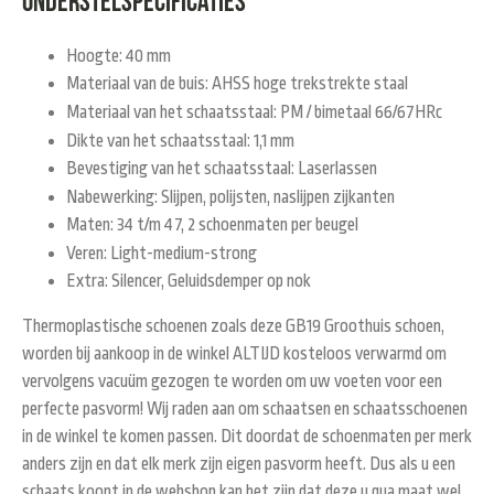
Onderstelspecificaties
Hoogte: 40 mm
Materiaal van de buis: AHSS hoge trekstrekte staal
Materiaal van het schaatsstaal: PM / bimetaal 66/67HRc
Dikte van het schaatsstaal: 1,1 mm
Bevestiging van het schaatsstaal: Laserlassen
Nabewerking: Slijpen, polijsten, naslijpen zijkanten
Maten: 34 t/m 47, 2 schoenmaten per beugel
Veren: Light-medium-strong
Extra: Silencer, Geluidsdemper op nok
Thermoplastische schoenen zoals deze GB19 Groothuis schoen,
worden bij aankoop in de winkel ALTIJD kosteloos verwarmd om
vervolgens vacuüm gezogen te worden om uw voeten voor een
perfecte pasvorm! Wij raden aan om schaatsen en schaatsschoenen
in de winkel te komen passen. Dit doordat de schoenmaten per merk
anders zijn en dat elk merk zijn eigen pasvorm heeft. Dus als u een
schaats koopt in de webshop kan het zijn dat deze u qua maat wel