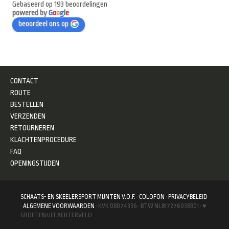
Gebaseerd op 193 beoordelingen
powered by
G
o
o
g
l
e
beoordeel ons op
CONTACT
ROUTE
BESTELLEN
VERZENDEN
RETOURNEREN
KLACHTENPROCEDURE
FAQ
OPENINGSTIJDEN
SCHAATS- EN SKEELERSPORT MIJNTEN V.O.F.
·
COLOFON
·
PRIVACYBELEID
·
ALGEMENE VOORWAARDEN
· KVK 08074336 · BTW NL817276038B01 · ♥
GROETEN UIT ACHTERVELD