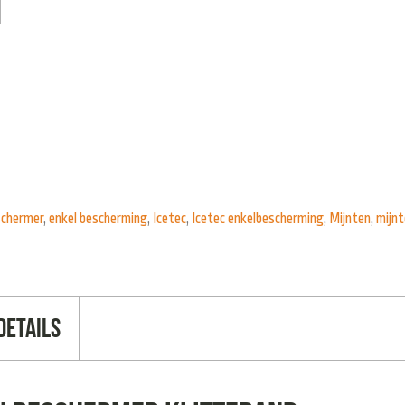
schermer
,
enkel bescherming
,
Icetec
,
Icetec enkelbescherming
,
Mijnten
,
mijnt
Details