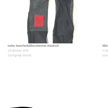
icetec been/enkelbeschermer elastisch
Viki
29 oktober 2016
3 s
Soortgelijk bericht
Soor