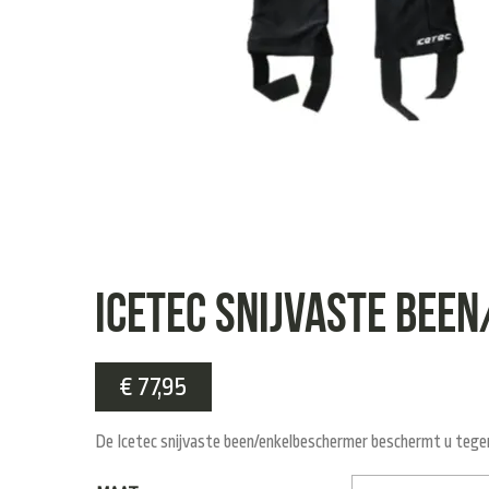
icetec snijvaste bee
€
77,95
De Icetec snijvaste been/enkelbeschermer beschermt u tegen