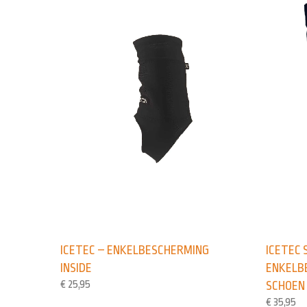
ICETEC – ENKELBESCHERMING
ICETEC 
INSIDE
ENKELB
€
25,95
SCHOEN
€
35,95