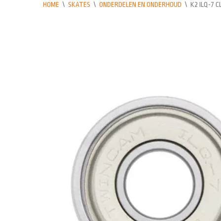
HOME
\
SKATES
\
ONDERDELEN EN ONDERHOUD
\
K2 ILQ-7 C