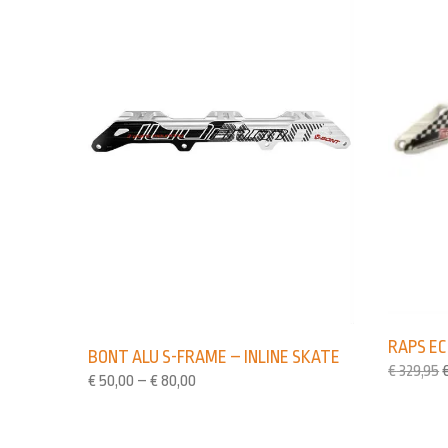
RAPS EC
BONT ALU S-FRAME – INLINE SKATE
€
329,95
€
50,00
–
€
80,00