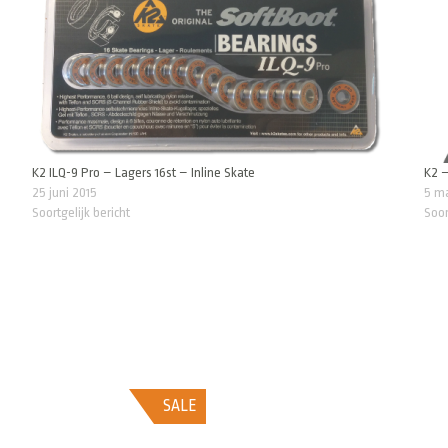
K2 ILQ-9 Pro – Lagers 16st – Inline Skate
K2 –
25 juni 2015
5 m
Soortgelijk bericht
Soor
SALE