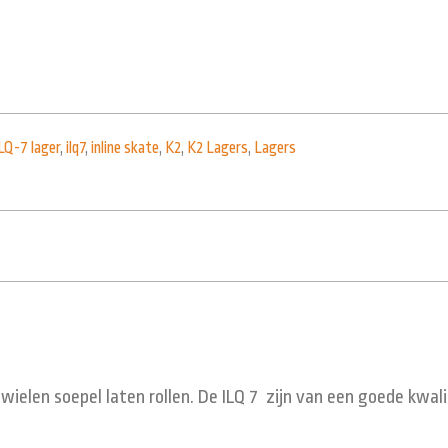
LQ-7 lager
,
ilq7
,
inline skate
,
K2
,
K2 Lagers
,
Lagers
je wielen soepel laten rollen. De ILQ 7 zijn van een goede kwal