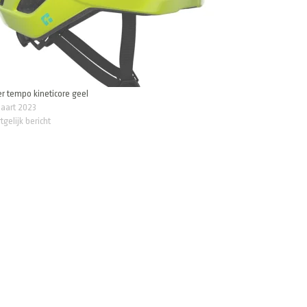
r tempo kineticore geel
maart 2023
tgelijk bericht