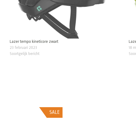
Lazer tempo kineticore zwart
Laze
23 februari 2023
18 
Soortgelijk bericht
Soor
SALE