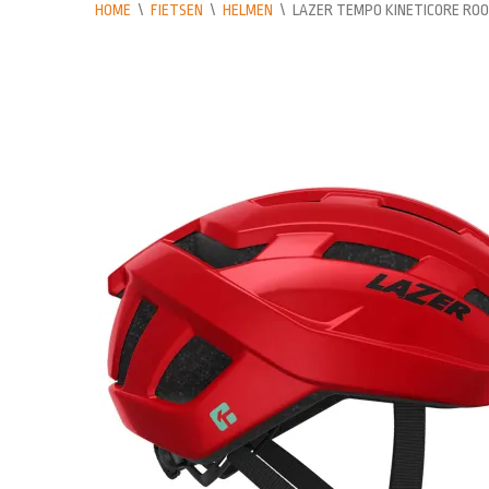
HOME
\
FIETSEN
\
HELMEN
\
LAZER TEMPO KINETICORE RO