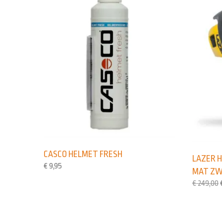
CASCO HELMET FRESH
LAZER 
€
9,95
MAT ZW
€
249,00