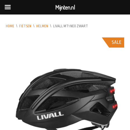
Mijnten.nl
HOME
\
FIETSEN
\
HELMEN
\
LIVALL MT1 NEO ZWART
SALE