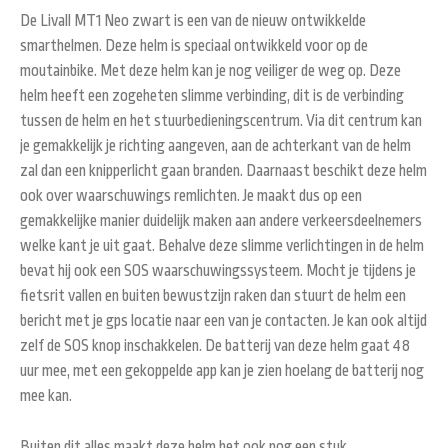
De Livall MT1 Neo zwart is een van de nieuw ontwikkelde
smarthelmen. Deze helm is speciaal ontwikkeld voor op de
moutainbike. Met deze helm kan je nog veiliger de weg op. Deze
helm heeft een zogeheten slimme verbinding, dit is de verbinding
tussen de helm en het stuurbedieningscentrum. Via dit centrum kan
je gemakkelijk je richting aangeven, aan de achterkant van de helm
zal dan een knipperlicht gaan branden. Daarnaast beschikt deze helm
ook over waarschuwings remlichten. Je maakt dus op een
gemakkelijke manier duidelijk maken aan andere verkeersdeelnemers
welke kant je uit gaat. Behalve deze slimme verlichtingen in de helm
bevat hij ook een SOS waarschuwingssysteem. Mocht je tijdens je
fietsrit vallen en buiten bewustzijn raken dan stuurt de helm een
bericht met je gps locatie naar een van je contacten. Je kan ook altijd
zelf de SOS knop inschakkelen. De batterij van deze helm gaat 48
uur mee, met een gekoppelde app kan je zien hoelang de batterij nog
mee kan.
Buiten dit alles maakt deze helm het ook nog een stuk