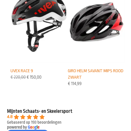
UVEX RACE 9
GIRO HELM SAVANT MIPS ROOD
€
220,00
€
150,00
ZWART
€
114,99
Mijnten Schaats- en Skeelersport
4.8
Gebaseerd op 193 beoordelingen
powered by
G
o
o
g
l
e