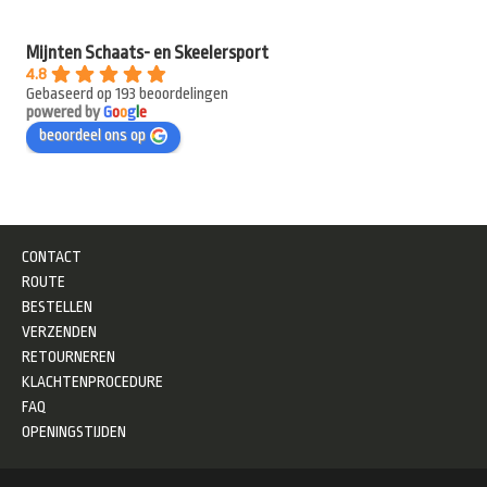
Mijnten Schaats- en Skeelersport
4.8
Gebaseerd op 193 beoordelingen
powered by
G
o
o
g
l
e
beoordeel ons op
CONTACT
ROUTE
BESTELLEN
VERZENDEN
RETOURNEREN
KLACHTENPROCEDURE
FAQ
OPENINGSTIJDEN