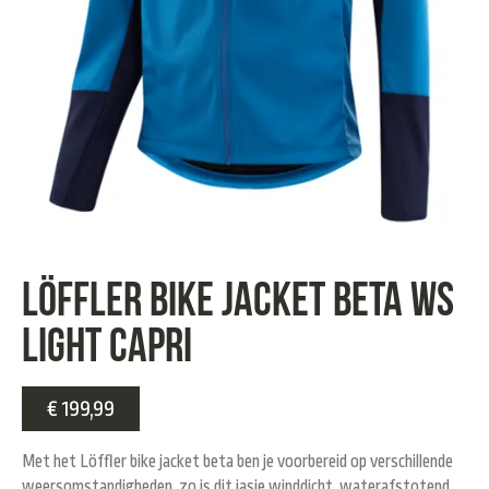
Löffler bike jacket beta ws
light capri
€
199,99
Met het Löffler bike jacket beta ben je voorbereid op verschillende
weersomstandigheden, zo is dit jasje winddicht, waterafstotend