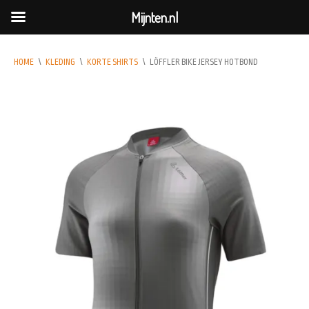
Mijnten.nl
HOME
\
KLEDING
\
KORTE SHIRTS
\
LÖFFLER BIKE JERSEY HOTBOND