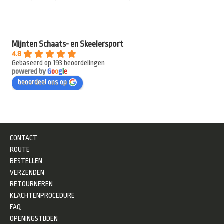
Mijnten Schaats- en Skeelersport
4.8
Gebaseerd op 193 beoordelingen
powered by
G
o
o
g
l
e
beoordeel ons op
CONTACT
ROUTE
BESTELLEN
VERZENDEN
RETOURNEREN
KLACHTENPROCEDURE
FAQ
OPENINGSTIJDEN