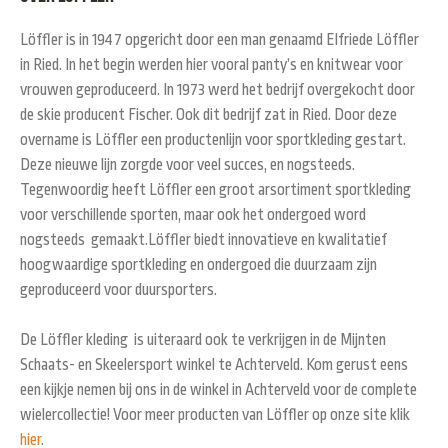
Löffler is in 1947 opgericht door een man genaamd Elfriede Löffler
in Ried. In het begin werden hier vooral panty’s en knitwear voor
vrouwen geproduceerd. In 1973 werd het bedrijf overgekocht door
de skie producent Fischer. Ook dit bedrijf zat in Ried. Door deze
overname is Löffler een productenlijn voor sportkleding gestart.
Deze nieuwe lijn zorgde voor veel succes, en nogsteeds.
Tegenwoordig heeft Löffler een groot arsortiment sportkleding
voor verschillende sporten, maar ook het ondergoed word
nogsteeds gemaakt.Löffler biedt innovatieve en kwalitatief
hoogwaardige sportkleding en ondergoed die duurzaam zijn
geproduceerd voor duursporters.
De Löffler kleding is uiteraard ook te verkrijgen in de Mijnten
Schaats- en Skeelersport winkel te Achterveld. Kom gerust eens
een kijkje nemen bij ons in de winkel in Achterveld voor de complete
wielercollectie! Voor meer producten van Löffler op onze site klik
hier
.