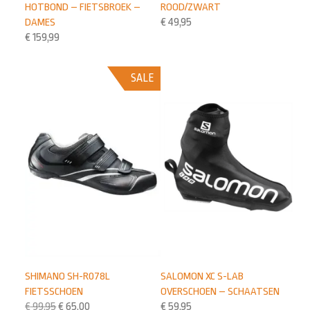
HOTBOND – FIETSBROEK –
ROOD/ZWART
DAMES
€
49,95
€
159,99
SALE
SHIMANO SH-R078L
SALOMON XC S-LAB
FIETSSCHOEN
OVERSCHOEN – SCHAATSEN
€
99,95
€
65,00
€
59,95