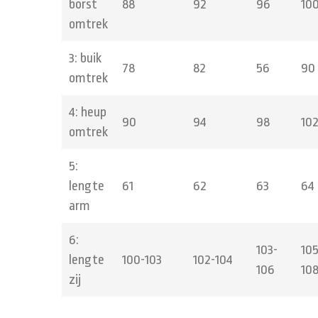
borst
88
92
96
10
omtrek
3: buik
78
82
56
90
omtrek
4: heup
90
94
98
10
omtrek
5:
lengte
61
62
63
64
arm
6:
103-
105
lengte
100-103
102-104
106
10
zij