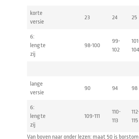
korte
23
24
25
versie
6:
99-
101
lengte
98-100
102
10
zij
lange
90
94
98
versie
6:
110-
112
lengte
109-111
113
115
zij
Van boven naar onder lezen: maat 50 is borstomt