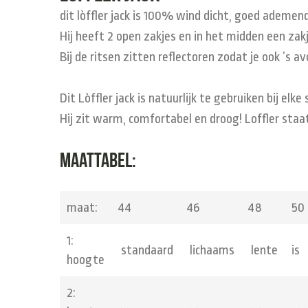
dit lòffler jack is 100% wind dicht, goed ademen
Hij heeft 2 open zakjes en in het midden een zak
Bij de ritsen zitten reflectoren zodat je ook ’s a
Dit Lòffler jack is natuurlijk te gebruiken bij elk
Hij zit warm, comfortabel en droog! Loffler staat
maattabel:
maat:
44
46
48
50
1:
standaard
lichaams
lente
is
hoogte
2: