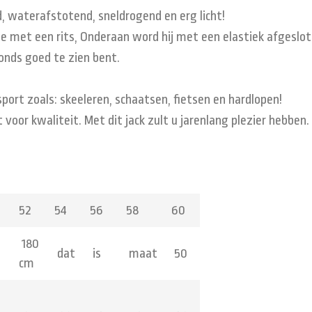
d, waterafstotend, sneldrogend en erg licht!
je met een rits, Onderaan word hij met een elastiek afgeslot
vonds goed te zien bent.
e sport zoals: skeeleren, schaatsen, fietsen en hardlopen!
 voor kwaliteit. Met dit jack zult u jarenlang plezier hebben.
52
54
56
58
60
180
dat
is
maat
50
cm