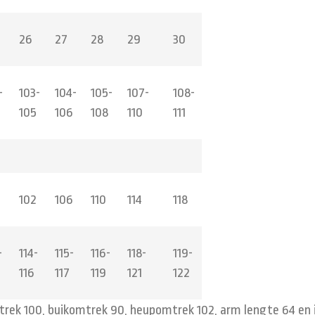
26
27
28
29
30
-
103-
104-
105-
107-
108-
4
105
106
108
110
111
102
106
110
114
118
-
114-
115-
116-
118-
119-
116
117
119
121
122
rek 100, buikomtrek 90, heupomtrek 102, arm lengte 64 en i