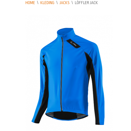
HOME
\
KLEDING
\
JACKS
\
LÒFFLER JACK