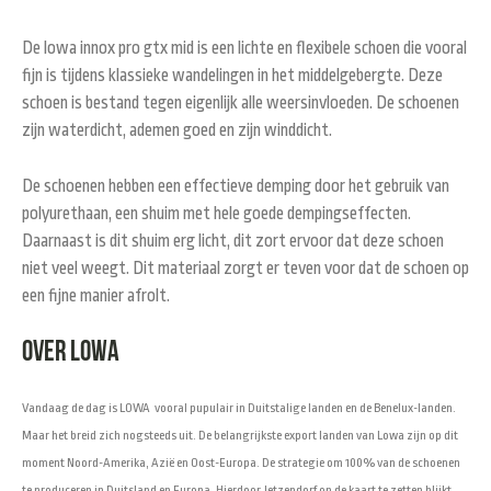
De lowa innox pro gtx mid is een lichte en flexibele schoen die vooral
fijn is tijdens klassieke wandelingen in het middelgebergte. Deze
schoen is bestand tegen eigenlijk alle weersinvloeden. De schoenen
zijn waterdicht, ademen goed en zijn winddicht.
De schoenen hebben een effectieve demping door het gebruik van
polyurethaan, een shuim met hele goede dempingseffecten.
Daarnaast is dit shuim erg licht, dit zort ervoor dat deze schoen
niet veel weegt. Dit materiaal zorgt er teven voor dat de schoen op
een fijne manier afrolt.
Over Lowa
Vandaag de dag is LOWA vooral pupulair in
Duitstalige landen en de Benelux-landen.
Maar het breid zich nogsteeds uit. De belangrijkste export landen van Lowa zijn op dit
moment Noord-Amerika, Azië en Oost-Europa. De strategie om 100% van de schoenen
te produceren in Duitsland en Europa. Hierdoor Jetzendorf op de kaart te zetten blijkt