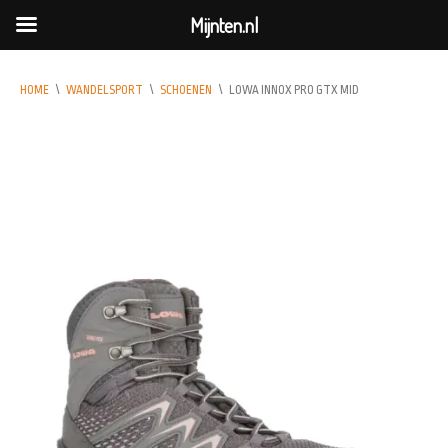
Mijnten.nl
HOME
\
WANDELSPORT
\
SCHOENEN
\
LOWA INNOX PRO GTX MID