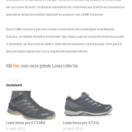
een succesvol formule. De klanten waarderen de combinatie van traditie en innovatie en
waarderen de functionaliteit, kwaliteit en pasvorm van LOWA Schoenen.
Deze LOWA innox pro gtx mid schoen is uiteraard ook te verkrijgen in de Mijnten
Schaats- en Skeeler winkel te Achterveld. Wij raden u aan de schoenen te komen passen
in de winkel, op deze manier weet u zeker dat de schoenen u goed passen. Kom gerust
eens een kijkje nemen voor onze uitgebreide wandelcollectie.
Klik
hier
voor onze gehele Lowa collectie.
Gerelateerd
Lowa innox pro GTX Mid
Lowa Innox pro GTX lo
9 april 2022
14 april 2022