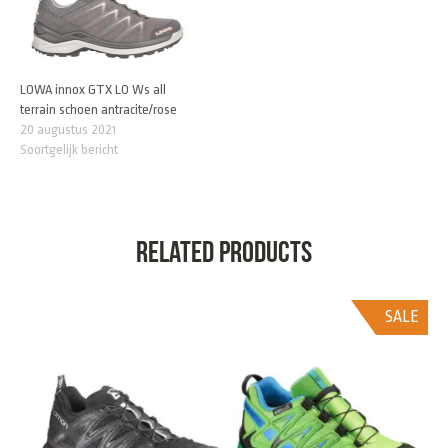
LOWA innox GTX LO Ws all
terrain schoen antracite/rose
20 augustus 2021
Soortgelijk bericht
Related products
SALE