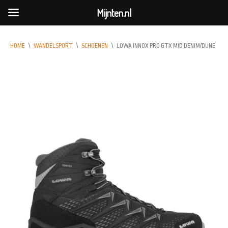
Mijnten.nl
HOME
\
WANDELSPORT
\
SCHOENEN
\
LOWA INNOX PRO GTX MID DENIM/DUNE