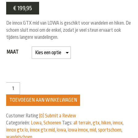
€
199,95
De innox GTX mid van LOWA is geschikt voor wandelen en hiken. De
schoen sluit mooi om de enkel, zodat je veel steun ervaart ook
tijdens langere wandelingen.
MAAT
TOEVOEGEN AAN WINKELWAGEN
Customer Rating
(0)
Submit a Review
Categorieën:
Lowa
,
Schoenen
Tags:
all terrain
,
gtx
,
hiken
,
innox
,
innox gtx lo
,
innox gtx mid
,
lowa
,
lowa innox
,
mid
,
sportschoen
,
wandelschoen