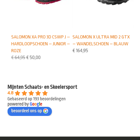
SALOMON XA PRO 3D CSWP J –
SALOMON X ULTRA MID 2 GTX
HARDLOOPSCHOEN – JUNIOR –
– WANDELSCHOEN – BLAUW
ROZE
€
164,95
€
64,95
€
50,00
Mijnten Schaats- en Skeelersport
4.8
Gebaseerd op 193 beoordelingen
powered by
G
o
o
g
l
e
beoordeel ons op