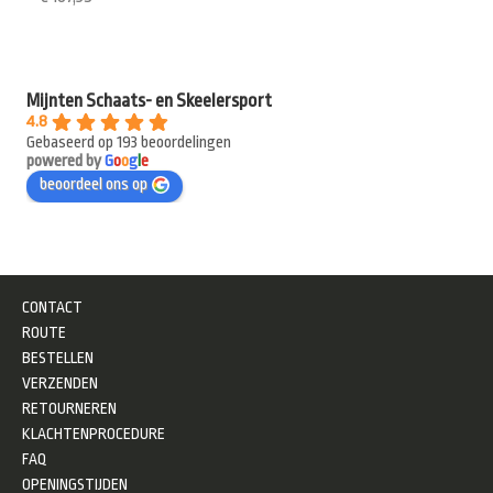
Mijnten Schaats- en Skeelersport
4.8
Gebaseerd op 193 beoordelingen
powered by
G
o
o
g
l
e
beoordeel ons op
CONTACT
ROUTE
BESTELLEN
VERZENDEN
RETOURNEREN
KLACHTENPROCEDURE
FAQ
OPENINGSTIJDEN