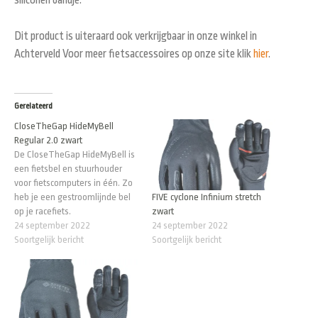
siliconen bandje.
Dit product is uiteraard ook verkrijgbaar in onze winkel in
Achterveld Voor meer fietsaccessoires op onze site klik
hier
.
Gerelateerd
CloseTheGap HideMyBell
Regular 2.0 zwart
De CloseTheGap HideMyBell is
een fietsbel en stuurhouder
voor fietscomputers in één. Zo
FIVE cyclone Infinium stretch
heb je een gestroomlijnde bel
zwart
op je racefiets.
24 september 2022
24 september 2022
Soortgelijk bericht
Soortgelijk bericht