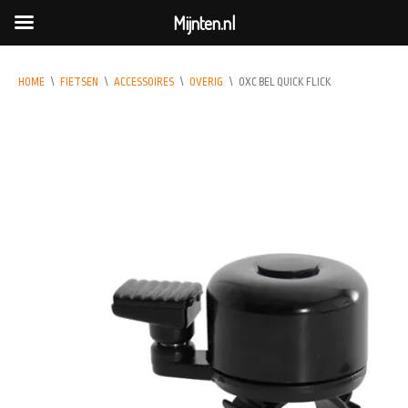
Mijnten.nl
HOME
\
FIETSEN
\
ACCESSOIRES
\
OVERIG
\
OXC BEL QUICK FLICK