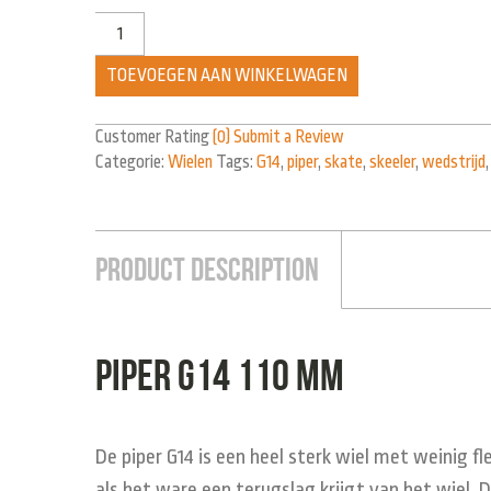
TOEVOEGEN AAN WINKELWAGEN
Customer Rating
(0)
Submit a Review
Categorie:
Wielen
Tags:
G14
,
piper
,
skate
,
skeeler
,
wedstrijd
Product Description
Piper G14 110 mm
De piper G14 is een heel sterk wiel met weinig fl
als het ware een terugslag krijgt van het wiel. D