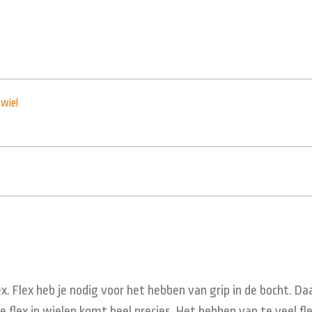
,
wiel
ex. Flex heb je nodig voor het hebben van grip in de bocht. 
e flex in wielen komt heel precies. Het hebben van te veel fle