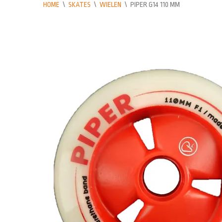
HOME
\
SKATES
\
WIELEN
\
PIPER G14 110 MM