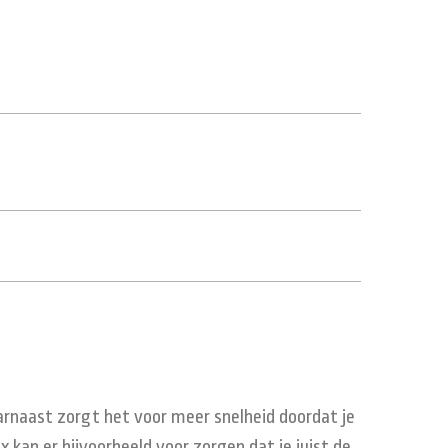
Daarnaast zorgt het voor meer snelheid doordat je
x kan er bijvoorbeeld voor zorgen dat je juist de