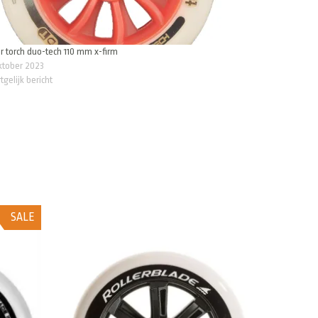
r torch duo-tech 110 mm x-firm
ktober 2023
tgelijk bericht
SALE