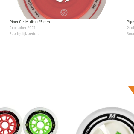
Piper G14 M-disc 125 mm
Pipe
21 oktober 2023
21 o
Soortgelijk bericht
Soor