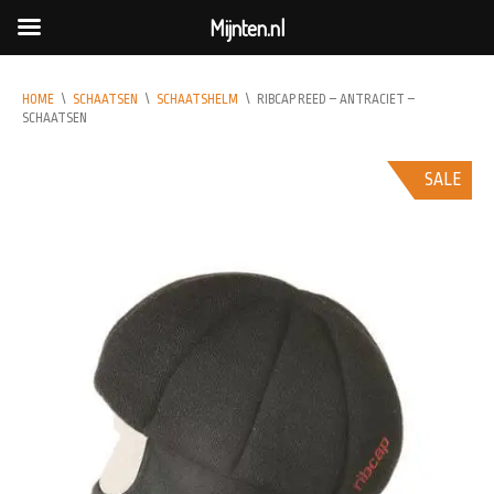
Mijnten.nl
HOME
\
SCHAATSEN
\
SCHAATSHELM
\
RIBCAP REED – ANTRACIET –
SCHAATSEN
SALE