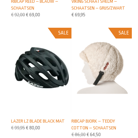
RIBCAP REED – BLAUW –
VIKING SCHAATSHELM –
SCHAATSEN
SCHAATSEN – GRIJS/ZWART
€
92,00
€
69,00
€
69,95
SALE
SALE
LAZER LZ BLADE BLACK MAT
RIBCAP BJORK – TEDDY
€
99,95
€
80,00
COTTON – SCHAATSEN
€
86,00
€
64,50