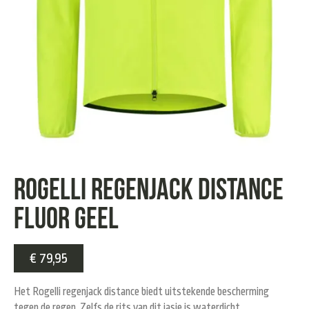
Rogelli regenjack distance
fluor geel
€
79,95
Het Rogelli regenjack distance biedt uitstekende bescherming
tegen de regen. Zelfs de rits van dit jasje is waterdicht.