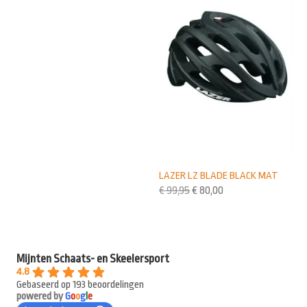
LAZER LZ BLADE BLACK MAT
€
99,95
€
80,00
Mijnten Schaats- en Skeelersport
4.8
Gebaseerd op 193 beoordelingen
powered by
G
o
o
g
l
e