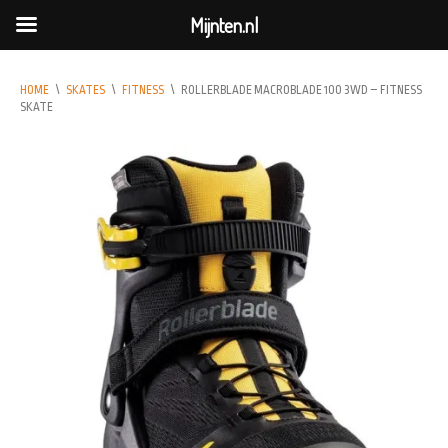
Mijnten.nl
HOME
\
SKATES
\
FITNESS
\
ROLLERBLADE MACROBLADE 100 3WD – FITNESS
SKATE