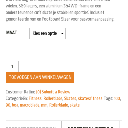
wielen, SG9 lagers, een aluminium 3&4WD-frame en een
ondersteunende cuff skate je stabiel en sportief. Inclusief
gemonteerde rem en Footboard Sizer voor pasvormaanpassing.
MAAT
TOEVOEGEN AAN WINKELWAGEN
Customer Rating
(0)
Submit a Review
Categorieën:
Fitness
,
Rollerblade
,
Skates
,
skatesfitness
Tags:
100
,
90
,
boa
,
macroblade
,
mm
,
Rollerblade
,
skate