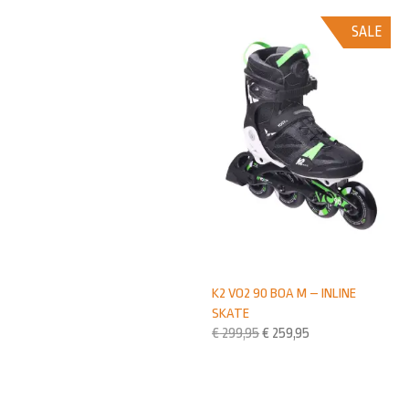
SALE
K2 VO2 90 BOA M – INLINE
SKATE
€
299,95
€
259,95