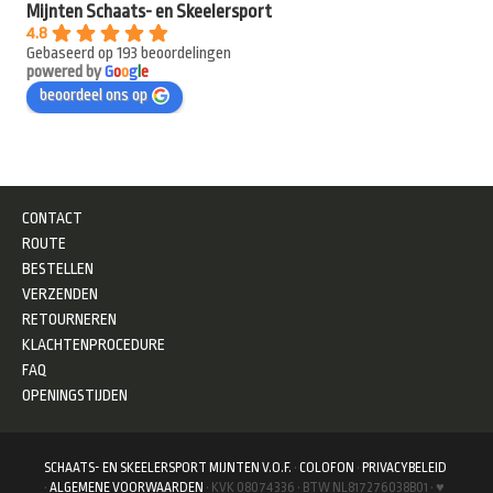
Mijnten Schaats- en Skeelersport
4.8
Gebaseerd op 193 beoordelingen
powered by
G
o
o
g
l
e
beoordeel ons op
CONTACT
ROUTE
BESTELLEN
VERZENDEN
RETOURNEREN
KLACHTENPROCEDURE
FAQ
OPENINGSTIJDEN
SCHAATS- EN SKEELERSPORT MIJNTEN V.O.F.
·
COLOFON
·
PRIVACYBELEID
·
ALGEMENE VOORWAARDEN
· KVK 08074336 · BTW NL817276038B01 · ♥