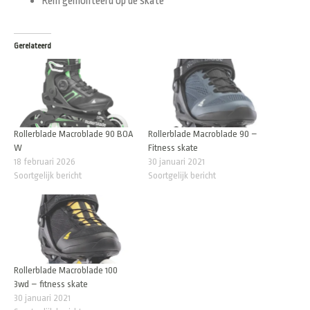
Rem gemonteerd
op de skate
Gerelateerd
Rollerblade Macroblade 90 BOA
Rollerblade Macroblade 90 –
W
Fitness skate
18 februari 2026
30 januari 2021
Soortgelijk bericht
Soortgelijk bericht
Rollerblade Macroblade 100
3wd – fitness skate
30 januari 2021