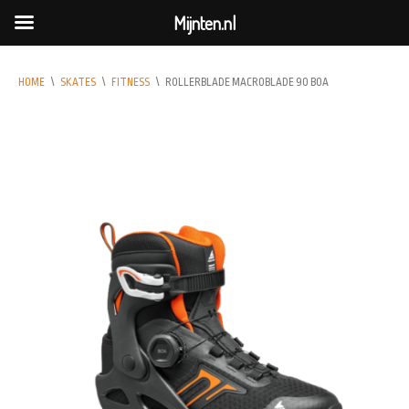
Mijnten.nl
HOME
\
SKATES
\
FITNESS
\
ROLLERBLADE MACROBLADE 90 BOA