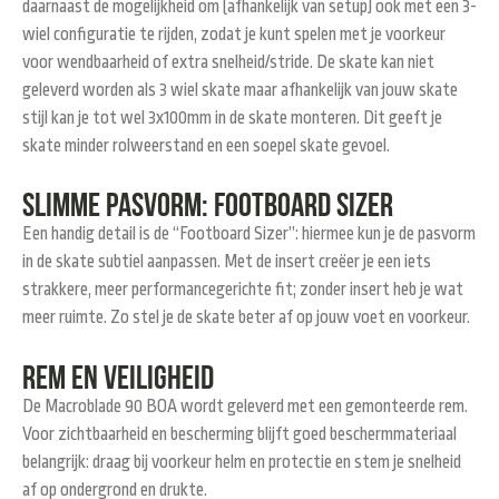
daarnaast de mogelijkheid om (afhankelijk van setup) ook met een
3-
wiel configuratie
te rijden, zodat je kunt spelen met je voorkeur
voor wendbaarheid of extra snelheid/stride. De skate kan niet
geleverd worden als 3 wiel skate maar afhankelijk van jouw skate
stijl kan je tot wel 3x100mm in de skate monteren. Dit geeft je
skate minder rolweerstand en een soepel skate gevoel.
Slimme pasvorm: Footboard Sizer
Een handig detail is de “
Footboard Sizer”
: hiermee kun je de pasvorm
in de skate subtiel aanpassen. Met de insert creëer je een iets
strakkere, meer performancegerichte fit; zonder insert heb je wat
meer ruimte. Zo stel je de skate beter af op jouw voet en voorkeur.
Rem en veiligheid
De Macroblade 90 BOA wordt geleverd met een
gemonteerde rem
.
Voor zichtbaarheid en bescherming blijft goed beschermmateriaal
belangrijk: draag bij voorkeur helm en protectie en stem je snelheid
af op ondergrond en drukte.