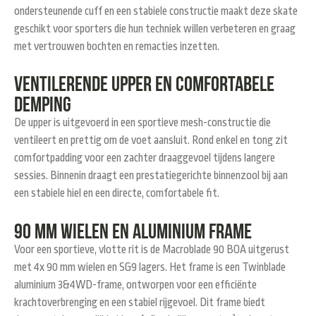
ondersteunende cuff en een stabiele constructie maakt deze skate
geschikt voor sporters die hun techniek willen verbeteren en graag
met vertrouwen bochten en remacties inzetten.
Ventilerende upper en comfortabele
demping
De upper is uitgevoerd in een
sportieve mesh-constructie
die
ventileert en prettig om de voet aansluit. Rond enkel en tong zit
comfortpadding
voor een zachter draaggevoel tijdens langere
sessies. Binnenin draagt een prestatiegerichte binnenzool bij aan
een stabiele hiel en een directe, comfortabele fit.
90 mm wielen en aluminium frame
Voor een sportieve, vlotte rit is de Macroblade 90 BOA uitgerust
met
4x 90 mm wielen
en
SG9 lagers
. Het frame is een
Twinblade
aluminium 3&4WD-frame
, ontworpen voor een efficiënte
krachtoverbrenging en een stabiel rijgevoel. Dit frame biedt