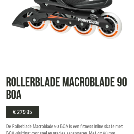
Rollerblade Macroblade 90
BOA
€
279,95
De
Rollerblade Macroblade 90 BOA
is een fitness inline skate met
BOA-sluiting voor snel en precies aansnoeren. Met 4x 90 mm