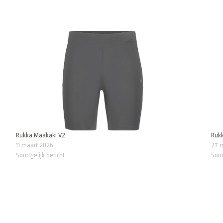
Rukka Maakaki V2
Rukk
11 maart 2026
27 
Soortgelijk bericht
Soor