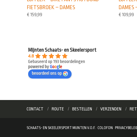
FIETSBROEK – DAMES
DAMES 
€
159,99
€
109,99
Mijnten Schaats- en Skeelersport
4.8
Gebaseerd op 193 beoordelingen
powered by
G
o
o
g
l
e
beoordeel ons op
CONTACT
ROUTE
BESTELLEN
VERZENDEN
RET
SCHAATS- EN SKEELERSPORT MIJNTEN V.O.F.
·
COLOFON
·
PRIVACYBELEI