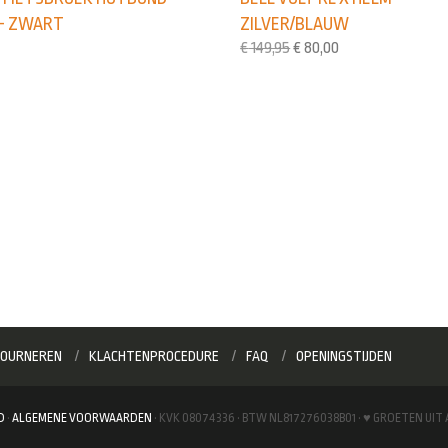
– ZWART
ZILVER/BLAUW
€
149,95
€
80,00
OURNEREN
KLACHTENPROCEDURE
FAQ
OPENINGSTIJDEN
D
·
ALGEMENE VOORWAARDEN
· KVK 08074336 · BTW NL817276038B01 · ♥ GROETEN UI