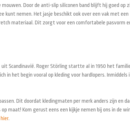
 mouwen. Door de anti-slip siliconen band blijft hij goed op 
ee kunt nemen. Het jasje beschikt ook over een vak met een r
retch materiaal. Dit zorgt voor een comfortabele pasvorm e
uit Scandinavië. Roger Störling startte al in 1950 het fami
h in het begin vooral op kleding voor hardlopers. Inmiddels is
passen. Dit doordat kledingmaten per merk anders zijn en dat
 op maat! Kom gerust eens een kijkje nemen bij ons in de wink
k
hier
.