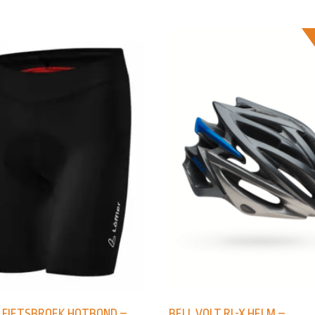
R FIETSBROEK HOTBOND –
BELL VOLT RL-X HELM –