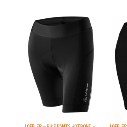
LÖFFLER – BIKE PANTS HOTBOND –
LÖFFLE