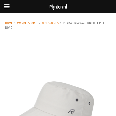
Mijnten.nl
HOME
\
WANDELSPORT
\
ACCESSOIRES
\
RUKKA URJA WATERDICHTE PET
ROND