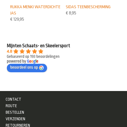
RUKKA MENKI WATERDICHTE
SIDAS TEENBESCHERMING
JAS
€
8,95
€
129,95
Mijnten Schaats- en Skeelersport
4.8
Gebaseerd op 193 beoordelingen
powered by
G
o
o
g
l
e
beoordeel ons op
CONTACT
ROUTE
BESTELLEN
VERZENDEN
RETOURNEREN