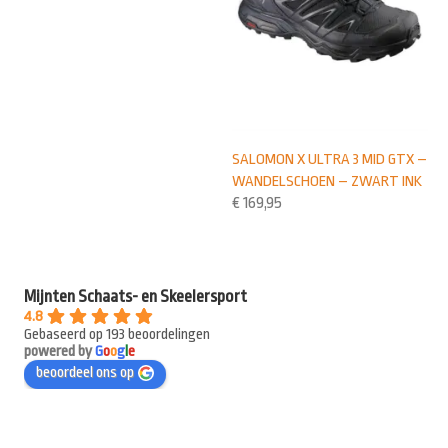
SALOMON X ULTRA 3 MID GTX –
WANDELSCHOEN – ZWART INK
€
169,95
Mijnten Schaats- en Skeelersport
4.8
Gebaseerd op 193 beoordelingen
powered by
G
o
o
g
l
e
beoordeel ons op