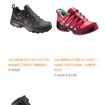
SALOMON X ULTRA 3 GTX W
SALOMON XA PRO 3D CSWP J –
MAGNET/ZWART/MINERAL
HARDLOOPSCHOEN – JUNIOR –
€
149,95
ROZE
€
64,95
€
50,00